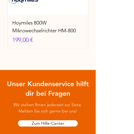
Hoymiles 800W
Mikrowechselrichter HM-800
Preis
199,00 €
Unser Kundenservice hilft
dir bei Fragen
Wir stehen Ihnen jederzeit zur Seite.
Melden Sie sich gerne bei uns!
Zum Hilfe-Center