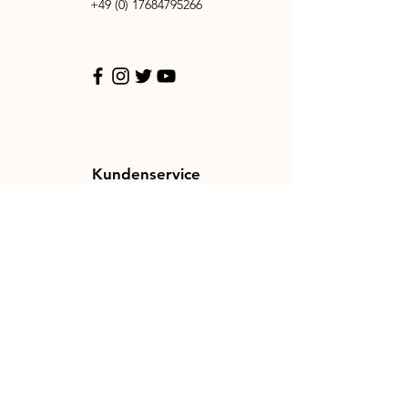
+49 (0) 17684795266
Kundenservice
Kontakt
Hilfe-Center
Info
Karriere
Richtlinien