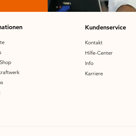
W (drosselbar auf 600W möglich) für Balkonkraftwerk
mationen
Kundenservice
ite
Kontakt
s
Hilfe-Center
-Shop
Info
raftwerk
Karriere
ns
t