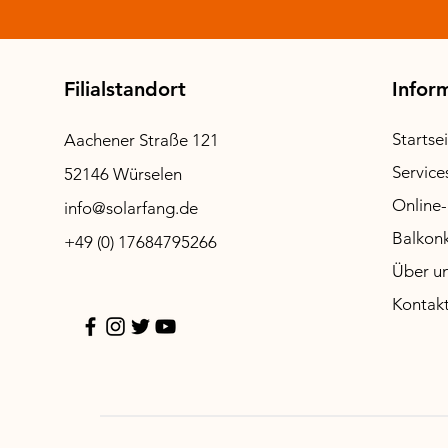
LSNE Mikrowechselrichter 800
Preis
159,00 €
Filialstandort
Infor
Startse
Aachener Straße 121
Service
52146 Würselen
Online
info@solarfang.de
Balkonk
+49 (0) 17684795266
Über u
Kontak