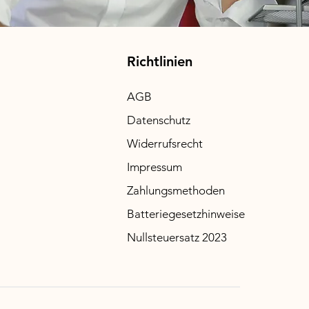
Hoymiles 800W Mikrowech
Preis
199,00 €
Richtlinien
AGB
Datenschutz
Widerrufsrecht
Impressum
Zahlungsmethoden
Batteriegesetzhinweise
Nullsteuersatz 2023