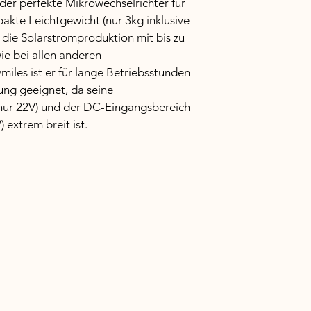
er perfekte Mikrowechselrichter für 
rechtlich vorgeschri
hier über deine Ver
Möglichkeit, das Ver
akte Leichtgewicht (nur 3kg inklusive 
Versandkosten. Klare
 die Solarstromproduktion mit bis zu 
vorgeschrieben und s
e bei allen anderen 
Vertrauen deiner Ku
iles ist er für lange Betriebsstunden 
ng geeignet, da seine 
(nur 22V) und der DC-Eingangsbereich 
 extrem breit ist.
Ähnliche Produkte