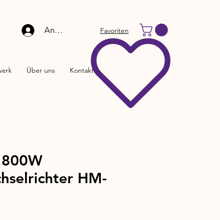
Anmelden
Favoriten
werk
Über uns
Kontakt
s 800W
hselrichter HM-