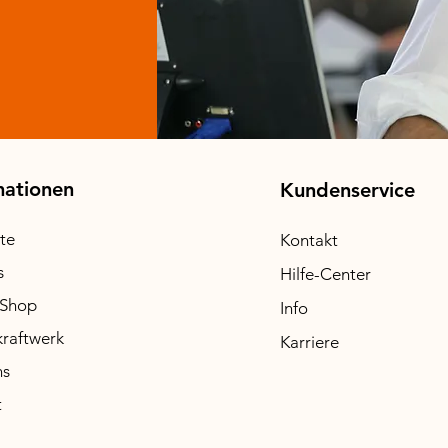
W (drosselbar auf 600W möglich) für Balkonkraftwerk
mationen
Kundenservice
ite
Kontakt
s
Hilfe-Center
-Shop
Info
raftwerk
Karriere
ns
t