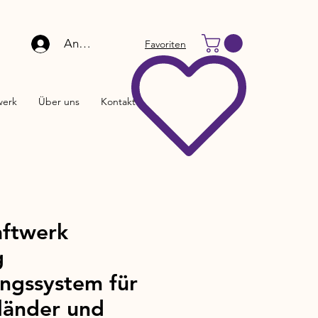
Anmelden
Favoriten
werk
Über uns
Kontakt
aftwerk
g
ungssystem für
länder und