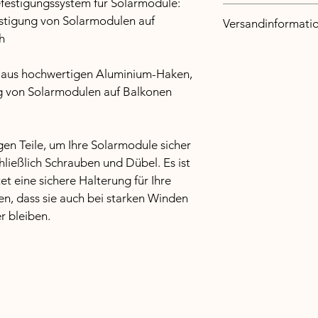
Materialien sowie al
festigungssystem für Solarmodule: 
Ich bin eine Rückgabe
Reinigungshinweise. 
estigung von Solarmodulen auf 
Versandinformati
was zu tun ist, falls 
auszeichnet und wel
h
sind. Klare Widerru
bietet.
Ich bin eine Versand
rechtlich vorgeschri
hier über deine Ver
Möglichkeit, das Ver
 aus hochwertigen Aluminium-Haken, 
Versandkosten. Klare
ung von Solarmodulen auf Balkonen 
vorgeschrieben und s
Vertrauen deiner Ku
gen Teile, um Ihre Solarmodule sicher 
chließlich Schrauben und Dübel. Es ist 
tet eine sichere Halterung für Ihre 
en, dass sie auch bei starken Winden 
 bleiben.
Ähnliche Produkte