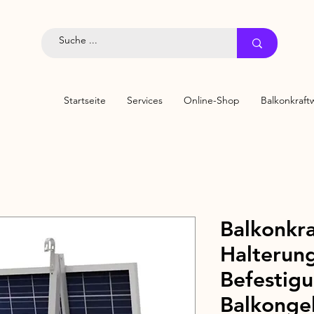
Startseite
Services
Online-Shop
Balkonkraft
Balkonkr
Halterun
Befestig
Balkonge