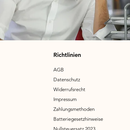
Hoymiles 800W Mikrowech
Preis
199,00 €
Richtlinien
AGB
Datenschutz
Widerrufsrecht
Impressum
Zahlungsmethoden
Batteriegesetzhinweise
Nullsteuersatz 2023