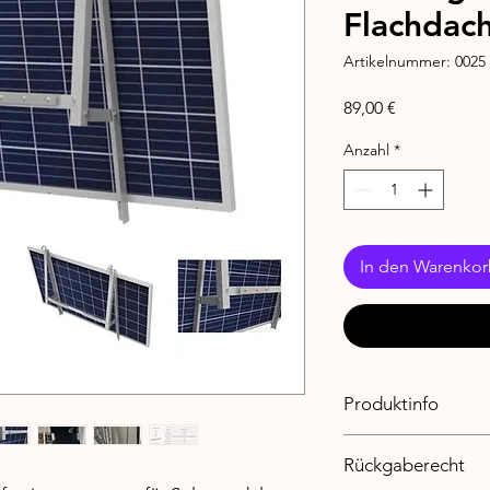
Flachdac
Artikelnummer: 0025
Preis
89,00 €
Anzahl
*
In den Warenko
Produktinfo
Ich bin ein Produktd
Rückgaberecht
hinzu wie z. B. Info