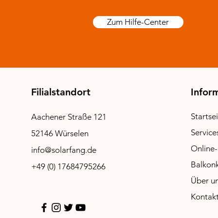
Zum Hilfe-Center
LSNE Mikrowechselrichter 800
Preis
159,00 €
Filialstandort
Infor
Startse
Aachener Straße 121
Service
52146 Würselen
Online
info@solarfang.de
Balkonk
+49 (0) 17684795266
Über u
Kontak